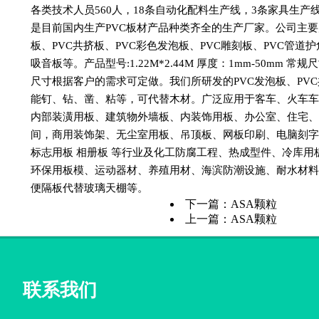
各类技术人员560人，18条自动化配料生产线，3条家具生产
是目前国内生产PVC板材产品种类齐全的生产厂家。公司主要
板、PVC共挤板、PVC彩色发泡板、PVC雕刻板、PVC管道
吸音板等。产品型号:1.22M*2.44M 厚度：1mm-50mm 常规尺寸
尺寸根据客户的需求可定做。我们所研发的PVC发泡板、PV
能钉、钻、凿、粘等，可代替木材。广泛应用于客车、火车
内部装潢用板、建筑物外墙板、内装饰用板、办公室、住宅
间，商用装饰架、无尘室用板、吊顶板、网板印刷、电脑刻
标志用板 相册板 等行业及化工防腐工程、热成型件、冷库用
环保用板模、运动器材、养殖用材、海滨防潮设施、耐水材
便隔板代替玻璃天棚等。
下一篇：
ASA颗粒
上一篇：
ASA颗粒
联系我们