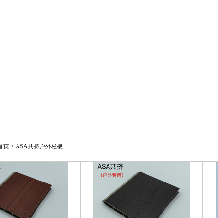
首页
>
ASA共挤户外栏板