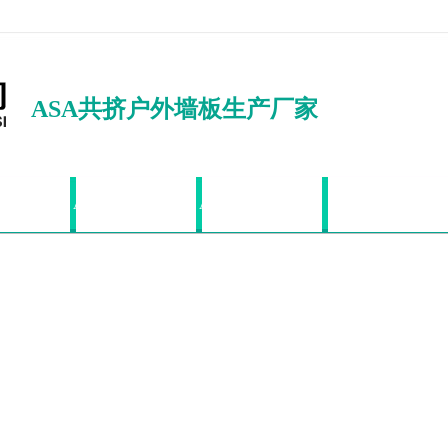
ASA共挤户外墙板生产厂家
共挤户外地板
ASA共挤户外格栅
ASA共挤户外栏板
PVC发泡板